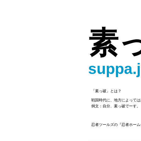
素
suppa.
「素っ破」とは？
戦国時代に、地方によっては
例文：自分、素っ破でーす。
忍者ツールズの『忍者ホーム